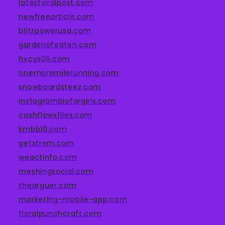
latestviralpost.com
newfreearticle.com
blitzpowerusa.com
gardenofeaten.com
hycys05.com
onemoremilerunning.com
snowboardsteez.com
instagrambioforgirls.com
cashflowxfiles.com
kmbb10.com
getxtrem.com
weactinfo.com
meshingsocial.com
thearguer.com
marketing-mobile-app.com
floralpunchcraft.com