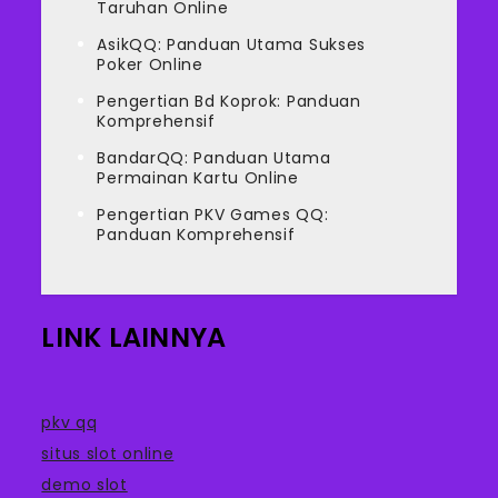
Taruhan Online
AsikQQ: Panduan Utama Sukses
Poker Online
Pengertian Bd Koprok: Panduan
Komprehensif
BandarQQ: Panduan Utama
Permainan Kartu Online
Pengertian PKV Games QQ:
Panduan Komprehensif
LINK LAINNYA
pkv qq
situs slot online
demo slot