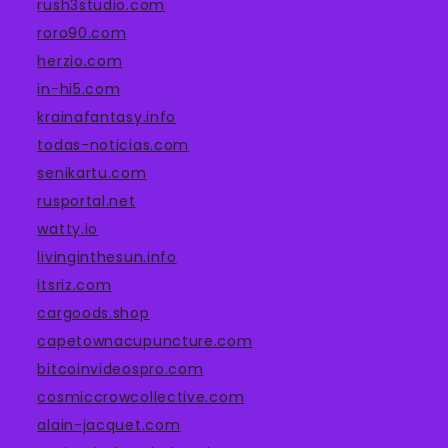
rush3studio.com
roro90.com
herzio.com
in-hi5.com
krainafantasy.info
todas-noticias.com
senikartu.com
rusportal.net
watty.io
livinginthesun.info
itsriz.com
cargoods.shop
capetownacupuncture.com
bitcoinvideospro.com
cosmiccrowcollective.com
alain-jacquet.com