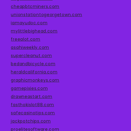
cheapbtcminers.com
unionstationtogeorgetown.com
iamayudoc.com
mylittlebighead.com
freealot.com
asahiweekly.com
supercleanut.com
bedandbicycle.com
heraldcalifornia.com
graphicmonkeys.com
gamepixies.com
drawneastart.com
fasthokislot88.com
safecasinotips.com
jackpotchips.com
proelitesoftware.com