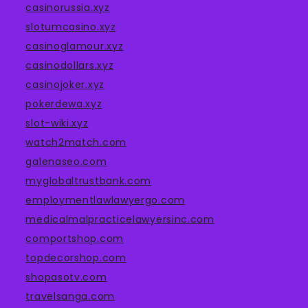
casinorussia.xyz
slotumcasino.xyz
casinoglamour.xyz
casinodollars.xyz
casinojoker.xyz
pokerdewa.xyz
slot-wiki.xyz
watch2match.com
galenaseo.com
myglobaltrustbank.com
employmentlawlawyergo.com
medicalmalpracticelawyersinc.com
comportshop.com
topdecorshop.com
shopasotv.com
travelsanga.com