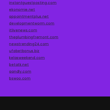
instantguestposting.com
ekonomie.net
appointmentplus.net
developmentworm.com
itlivenews.com
theplumbingfremont.com
newstrending24.com
ufabetbonus.biz
kelasweekend.com
betatk.net
aandly.com
bswoo.com