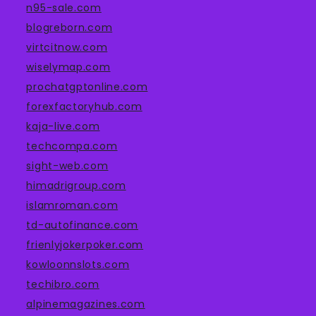
n95-sale.com
blogreborn.com
virtcitnow.com
wiselymap.com
prochatgptonline.com
forexfactoryhub.com
kaja-live.com
techcompa.com
sight-web.com
himadrigroup.com
islamroman.com
td-autofinance.com
frienlyjokerpoker.com
kowloonnslots.com
techibro.com
alpinemagazines.com