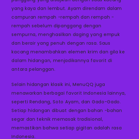
yang kaya dan lembut. Ayam direndam dalam
campuran rempah -rempah dan rempah -
rempah sebelum dipanggang dengan
sempurna, menghasilkan daging yang empuk
dan berair yang penuh dengan rasa. Saus
kacang menambahkan elemen krim dan gila ke
dalam hidangan, menjadikannya favorit di
antara pelanggan.
Selain hidangan klasik ini, MenuQQ juga
menawarkan berbagai favorit Indonesia lainnya,
seperti Rendang, Soto Ayam, dan Gado-Gado.
Setiap hidangan dibuat dengan bahan -bahan
segar dan teknik memasak tradisional,
memastikan bahwa setiap gigitan adalah rasa
Indonesia.