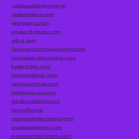
vallarpadathamma.net
realworldsize.com
teknolama.com
productforbaby.com
orb-z.com
fosterscoachhousetavern.com
mesasdecultivoonline.com
boilersnbits.com
latestviralpost.com
newfreearticle.com
blitzpowerusa.com
gardenofeaten.com
hycys05.com
onemoremilerunning.com
snowboardsteez.com
instagrambioforgirls.com