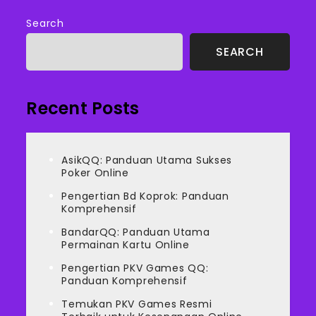
Search
SEARCH
Recent Posts
AsikQQ: Panduan Utama Sukses
Poker Online
Pengertian Bd Koprok: Panduan
Komprehensif
BandarQQ: Panduan Utama
Permainan Kartu Online
Pengertian PKV Games QQ:
Panduan Komprehensif
Temukan PKV Games Resmi