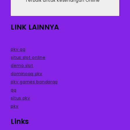
Terbaik untuk Kesenangan Online
LINK LAINNYA
pkv qq
situs slot online
demo slot
dominoqq pkv
pkv games bandarqq
qq
situs pkv
pkv
Links