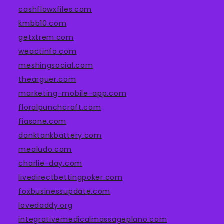
cashflowxfiles.com
kmbb10.com
getxtrem.com
weactinfo.com
meshingsocial.com
thearguer.com
marketing-mobile-app.com
floralpunchcraft.com
fiasone.com
danktankbattery.com
mealudo.com
charlie-day.com
livedirectbettingpoker.com
foxbusinessupdate.com
lovedaddy.org
integrativemedicalmassageplano.com