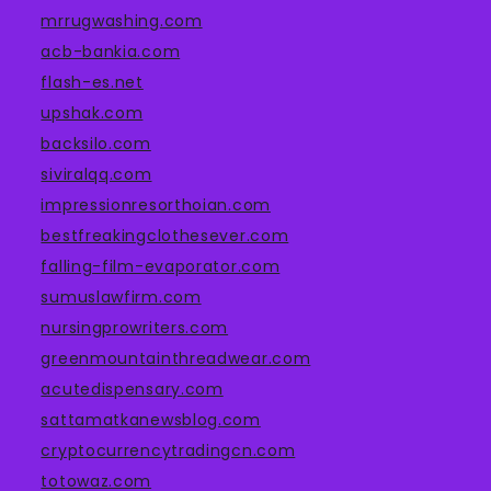
mrrugwashing.com
acb-bankia.com
flash-es.net
upshak.com
backsilo.com
siviralqq.com
impressionresorthoian.com
bestfreakingclothesever.com
falling-film-evaporator.com
sumuslawfirm.com
nursingprowriters.com
greenmountainthreadwear.com
acutedispensary.com
sattamatkanewsblog.com
cryptocurrencytradingcn.com
totowaz.com