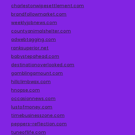
charlestonwipesettlement.com
brandfollowmarket.com
weeklyjobnews.com
countyanimalshelter.com
adwebtagging.com
ranksuperior.net
babystepahead.com
destinationoverlooked.com
gamblingamount.com
hillclimbwax.com
hnopse.com
occasionnews.com
lustofmoney.com
timebusinesszone.com
peppers-reflection.com
tuneoflife.com