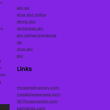
an
pkv qq
situs slot online
demo slot
a.
dominoqq pkv
.
pkv games bandarqq
qq
situs pkv
pkv
a
Links
h
ain
q
mygamblingstory.com
majalahwekonews.com
2017hoganoutlet.com
pelmanec.com