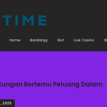
ng di Bandarqq Secara Efe
, dan pasti bayar kemenangan member di indonesia.
Home
Bandarqq
Slot
Live Casino
S
ntungan Bertemu Peluang Dalam