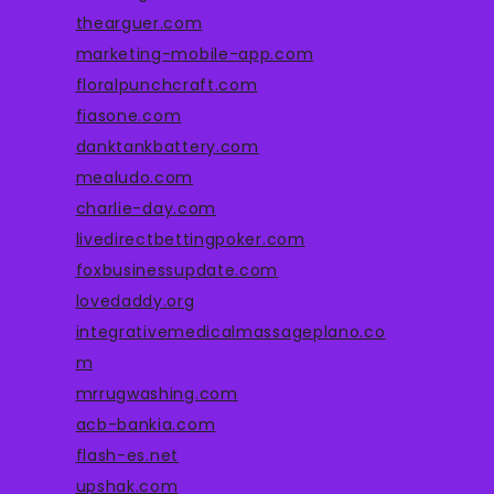
thearguer.com
marketing-mobile-app.com
floralpunchcraft.com
fiasone.com
danktankbattery.com
mealudo.com
charlie-day.com
livedirectbettingpoker.com
foxbusinessupdate.com
lovedaddy.org
integrativemedicalmassageplano.co
m
mrrugwashing.com
acb-bankia.com
flash-es.net
upshak.com