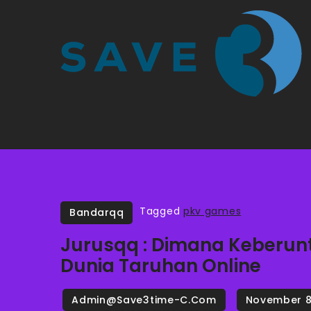
Skip
to
content
Langkah-langkah Mena
Mengenal situs- situs judi online paling aman
Tagged
pkv games
Bandarqq
Jurusqq : Dimana Keberu
Dunia Taruhan Online