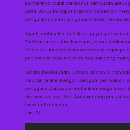
pemainnya. Mulai dari bonus sambutan untuk 
setia. Bonus ini dapat membantu pemain me
pengalaman bermain game mereka secara kes
Aspek penting lain dari Jurusqq yang membu
Platform ini mudah dinavigasi, memudahkan
Selain itu, Jurusqq menawarkan dukungan pe
pertanyaan atau masalah apa pun yang mungki
Secara keseluruhan, Jurusqq adalah pilihan b
taruhan online. Dengan beragam permainan,
pengguna, Jurusqq memberikan pengalaman 
dari semua level. Baik Anda seorang penjudi 
layak untuk dicoba.
[ad_2]