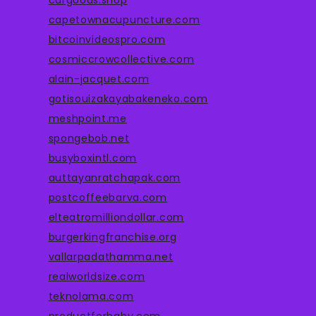
cargoods.shop
capetownacupuncture.com
bitcoinvideospro.com
cosmiccrowcollective.com
alain-jacquet.com
gotisouizakayabakeneko.com
meshpoint.me
spongebob.net
busyboxintl.com
auttayanratchapak.com
postcoffeebarva.com
elteatromilliondollar.com
burgerkingfranchise.org
vallarpadathamma.net
realworldsize.com
teknolama.com