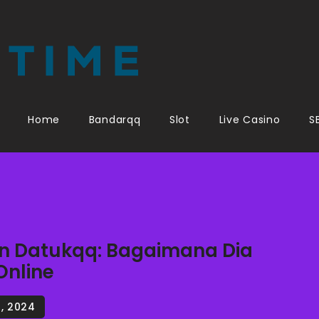
ng di Bandarqq Secara Efe
, dan pasti bayar kemenangan member di indonesia.
Home
Bandarqq
Slot
Live Casino
S
n Datukqq: Bagaimana Dia
Online