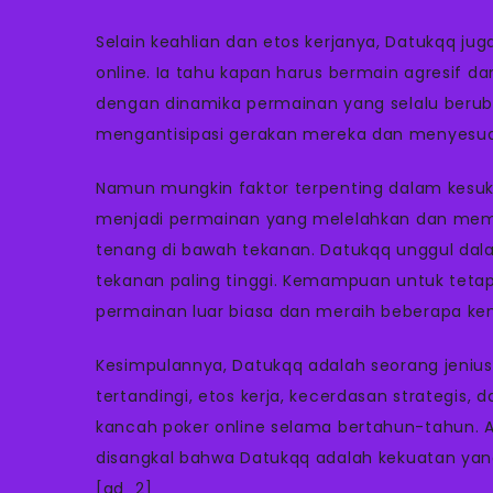
Selain keahlian dan etos kerjanya, Datukqq j
online. Ia tahu kapan harus bermain agresif d
dengan dinamika permainan yang selalu beruba
mengantisipasi gerakan mereka dan menyesua
Namun mungkin faktor terpenting dalam kesuk
menjadi permainan yang melelahkan dan mem
tenang di bawah tekanan. Datukqq unggul dal
tekanan paling tinggi. Kemampuan untuk te
permainan luar biasa dan meraih beberapa ke
Kesimpulannya, Datukqq adalah seorang jenius 
tertandingi, etos kerja, kecerdasan strateg
kancah poker online selama bertahun-tahun.
disangkal bahwa Datukqq adalah kekuatan yang
[ad_2]