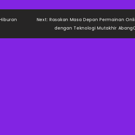
Hiburan
Next:
Rasakan Masa Depan Permainan Onl
dengan Teknologi Mutakhir Aban