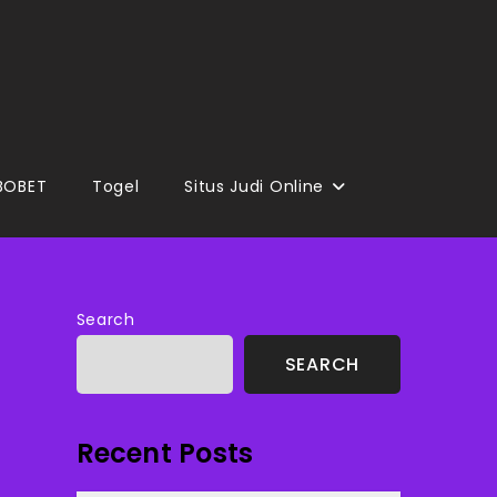
ktif
BOBET
Togel
Situs Judi Online
Search
SEARCH
Recent Posts