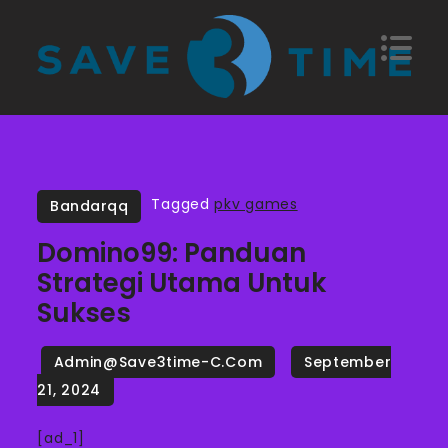
Skip
to
content
Langkah-langkah
Mengenal situs- situs judi online paling aman, dan
pasti bayar kemenangan member di indonesia.
Menang di Bandarqq
Secara Efektif
Tagged
pkv games
Bandarqq
Domino99: Panduan
Strategi Utama Untuk
Sukses
[ad_1]