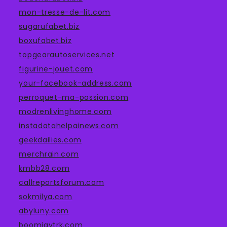
mon-tresse-de-lit.com
sugarufabet.biz
boxufabet.biz
topgearautoservices.net
figurine-jouet.com
your-facebook-address.com
perroquet-ma-passion.com
modrenlivinghome.com
instadatahelpainews.com
geekdailies.com
merchrain.com
kmbb28.com
callreportsforum.com
sokmilya.com
abyluny.com
boomjavtrk.com