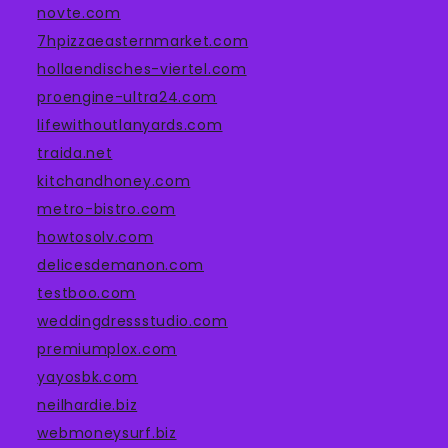
novte.com
7hpizzaeasternmarket.com
hollaendisches-viertel.com
proengine-ultra24.com
lifewithoutlanyards.com
traida.net
kitchandhoney.com
metro-bistro.com
howtosolv.com
delicesdemanon.com
testboo.com
weddingdressstudio.com
premiumplox.com
yayosbk.com
neilhardie.biz
webmoneysurf.biz