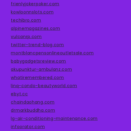
frienlyjokerpoker.com
kowloonnslots.com
techibro.com
alpinemagazines.com
vulcanrp.com
twitter-trend-blog.com
montblancpensonlineoutletsale.com
babygadgetsreview.com
akupunktur-ambulanz.com
whatiremembered.com
linq-condo-beautyworld.com
ebyt.cc
chaindaohang.com
drmarkbuddha.com
lg-air-conditioning-maintenance.com
infoorator.com