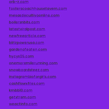
orb-z.com
fosterscoachhousetavern.com
mesasdecultivoonline.com
boilersnbits.com
latestviralpost.com
newfreearticle.com
blitzpowerusa.com
gardenofeaten.com
hycys05.com
onemoremilerunning.com
snowboardsteez.com
instagrambioforgirls.com
cashflowxfiles.com
kmbb10.com
getxtrem.com
weactinfo.com