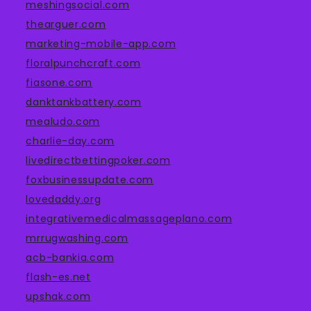
meshingsocial.com
thearguer.com
marketing-mobile-app.com
floralpunchcraft.com
fiasone.com
danktankbattery.com
mealudo.com
charlie-day.com
livedirectbettingpoker.com
foxbusinessupdate.com
lovedaddy.org
integrativemedicalmassageplano.com
mrrugwashing.com
acb-bankia.com
flash-es.net
upshak.com