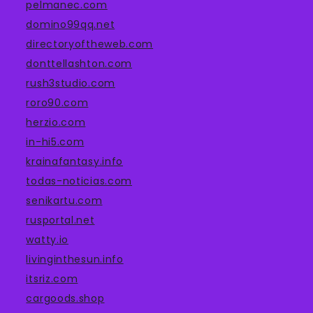
pelmanec.com
domino99qq.net
directoryoftheweb.com
donttellashton.com
rush3studio.com
roro90.com
herzio.com
in-hi5.com
krainafantasy.info
todas-noticias.com
senikartu.com
rusportal.net
watty.io
livinginthesun.info
itsriz.com
cargoods.shop