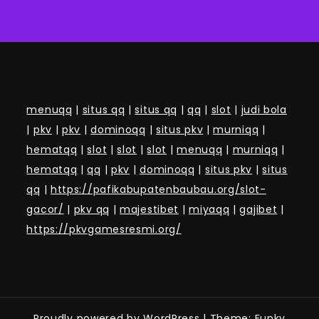
menuqq
|
situs qq
|
situs qq
|
qq
|
slot
|
judi bola
|
pkv
|
pkv
|
dominoqq
|
situs pkv
|
murniqq
|
hematqq
|
slot
|
slot
|
slot
|
menuqq
|
murniqq
|
hematqq
|
qq
|
pkv
|
dominoqq
|
situs pkv
|
situs
qq
|
https://pafikabupatenbaubau.org/slot-
gacor/
|
pkv qq
|
majestibet
|
miyaqq
|
gajibet
|
https://pkvgamesresmi.org/
Proudly powered by WordPress
|
Theme: Funky