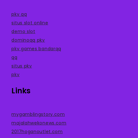
pkv qq
situs slot online
demo slot
dominoqq pkv
pkv games bandarqq
qq
situs pkv
pkv
Links
mygamblingstory.com
majalahwekonews.com
2017hoganoutlet.com