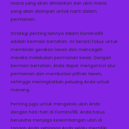
mana yang akan dimainkan dan ubin mana
yang akan disimpan untuk nanti dalam
permainan.
Strategi penting lainnya dalam Domino99
adalah bermain bertahan. Ini berarti fokus untuk
memblokir gerakan lawan dan mencegah
mereka melakukan permainan besar. Dengan
bermain bertahan, Anda dapat mengontrol alur
permainan dan membatasi pilihan lawan,
sehingga meningkatkan peluang Anda untuk
menang.
Penting juga untuk mengelola ubin Anda
dengan hati-hati di Domino99. Anda harus
berusaha menjaga keseimbangan ubin di
tangan Anda sehingga Anda selalu memiliki