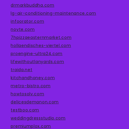
drmarkbuddha.com
lg-air-conditioning-maintenance.com
infoorator.com
novte.com
7hpizzaeasternmarket.com
hollaendisches-viertel.com
proengine-ultra24.com
lifewithoutlanyards.com
traida.net
kitchandhoney.com
metro-bistro.com
howtosolv.com
delicesdemanon.com
testboo.com
weddingdressstudio.com
premiumplox.com