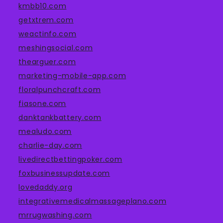
kmbb10.com
getxtrem.com
weactinfo.com
meshingsocial.com
thearguer.com
marketing-mobile-app.com
floralpunchcraft.com
fiasone.com
danktankbattery.com
mealudo.com
charlie-day.com
livedirectbettingpoker.com
foxbusinessupdate.com
lovedaddy.org
integrativemedicalmassageplano.com
mrrugwashing.com