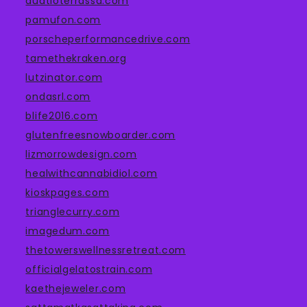
duatloterrassa.com
pamufon.com
porscheperformancedrive.com
tamethekraken.org
lutzinator.com
ondasrl.com
blife2016.com
glutenfreesnowboarder.com
lizmorrowdesign.com
healwithcannabidiol.com
kioskpages.com
trianglecurry.com
imagedum.com
thetowerswellnessretreat.com
officialgelatostrain.com
kaethejeweler.com