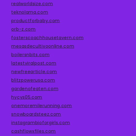
realworldsize.com
teknolama.com
productforbaby.com
orb-z.com
fosterscoachhousetavern.com
mesasdecultivoonline.com
boilersnbits.com
latestviralpost.com
newfreearticle.com
blitzpowerusa.com
gardenofeaten.com
hycys05.com
onemoremilerunning.com
snowboardsteez.com
instagrambioforgirls.com
cashflowxfiles.com