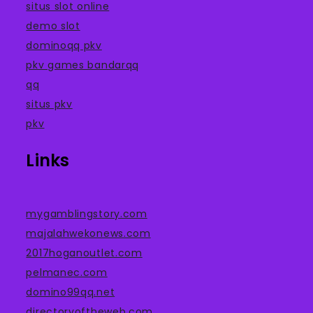
situs slot online
demo slot
dominoqq pkv
pkv games bandarqq
qq
situs pkv
pkv
Links
mygamblingstory.com
majalahwekonews.com
2017hoganoutlet.com
pelmanec.com
domino99qq.net
directoryoftheweb.com