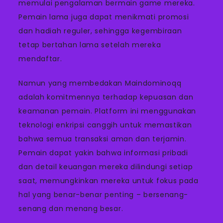
memulai pengalaman bermain game mereka.
Pemain lama juga dapat menikmati promosi
dan hadiah reguler, sehingga kegembiraan
tetap bertahan lama setelah mereka
mendaftar.
Namun yang membedakan Maindominoqq
adalah komitmennya terhadap kepuasan dan
keamanan pemain. Platform ini menggunakan
teknologi enkripsi canggih untuk memastikan
bahwa semua transaksi aman dan terjamin.
Pemain dapat yakin bahwa informasi pribadi
dan detail keuangan mereka dilindungi setiap
saat, memungkinkan mereka untuk fokus pada
hal yang benar-benar penting – bersenang-
senang dan menang besar.