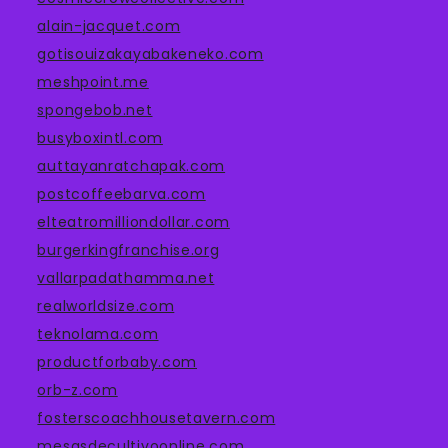
alain-jacquet.com
gotisouizakayabakeneko.com
meshpoint.me
spongebob.net
busyboxintl.com
auttayanratchapak.com
postcoffeebarva.com
elteatromilliondollar.com
burgerkingfranchise.org
vallarpadathamma.net
realworldsize.com
teknolama.com
productforbaby.com
orb-z.com
fosterscoachhousetavern.com
mesasdecultivoonline.com