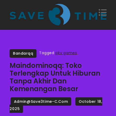
Skip
to
content
Langkah-langkah
Mengenal situs- situs judi online paling aman, dan
pasti bayar kemenangan member di indonesia.
Menang di Bandarqq
Secara Efektif
Tagged
pkv games
Bandarqq
Maindominoqq: Toko
Terlengkap Untuk Hiburan
Tanpa Akhir Dan
Kemenangan Besar