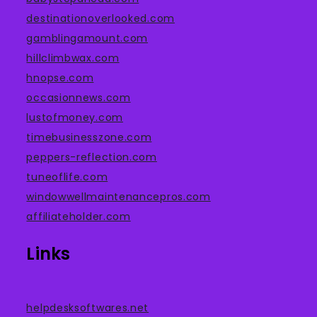
destinationoverlooked.com
gamblingamount.com
hillclimbwax.com
hnopse.com
occasionnews.com
lustofmoney.com
timebusinesszone.com
peppers-reflection.com
tuneoflife.com
windowwellmaintenancepros.com
affiliateholder.com
Links
helpdesksoftwares.net