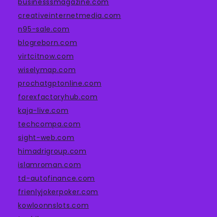
businesssmagazine.com
creativeinternetmedia.com
n95-sale.com
blogreborn.com
virtcitnow.com
wiselymap.com
prochatgptonline.com
forexfactoryhub.com
kaja-live.com
techcompa.com
sight-web.com
himadrigroup.com
islamroman.com
td-autofinance.com
frienlyjokerpoker.com
kowloonnslots.com