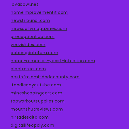
lovabowl.net
homeimprovementit.com
newstribunal.com
newsdailymagazines.com
preceptionhub.com
yeezislides.com
aobongdatotem.com
home-remedies-yeast-infection.com
electroreal.com
bestofmiami-dadecounty.com
ifoodieonyoutube.com
mineshoppingcart.com
topworkoutsupplies.com
mouthshutreviews.com
hirzadesalta.com
digitallifeopoly.com