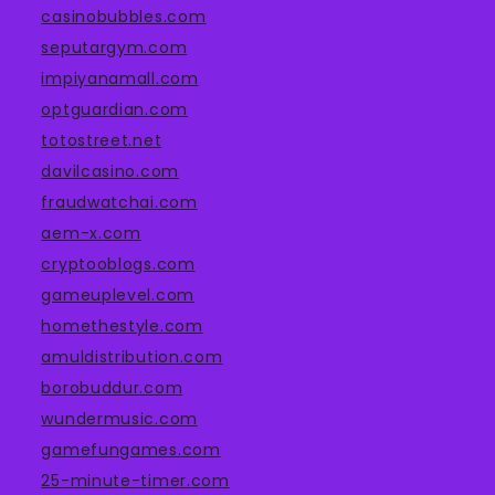
casinobubbles.com
seputargym.com
impiyanamall.com
optguardian.com
totostreet.net
davilcasino.com
fraudwatchai.com
aem-x.com
cryptooblogs.com
gameuplevel.com
homethestyle.com
amuldistribution.com
borobuddur.com
wundermusic.com
gamefungames.com
25-minute-timer.com