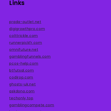
Links
prada-outlet.net
digigrowthpro.com
colttrickle.com
runnerpickfr.com
omnifuture.net
gamblingfunnels.com
pcos-help.com
btfutsal.com
codirop.com
ghosts-uk.net
askdono.com
techonly.top
gamblingcompete.com