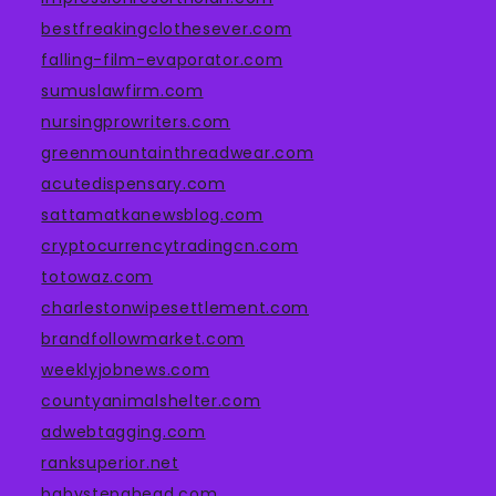
bestfreakingclothesever.com
falling-film-evaporator.com
sumuslawfirm.com
nursingprowriters.com
greenmountainthreadwear.com
acutedispensary.com
sattamatkanewsblog.com
cryptocurrencytradingcn.com
totowaz.com
charlestonwipesettlement.com
brandfollowmarket.com
weeklyjobnews.com
countyanimalshelter.com
adwebtagging.com
ranksuperior.net
babystepahead.com