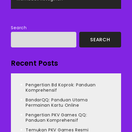
Search
SEARCH
Recent Posts
Pengertian Bd Koprok: Panduan
Komprehensif
BandarQQ: Panduan Utama
Permainan Kartu Online
Pengertian PKV Games QQ:
Panduan Komprehensif
Temukan PKV Games Resmi