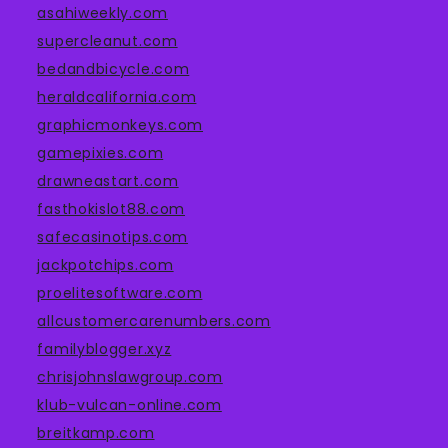
asahiweekly.com
supercleanut.com
bedandbicycle.com
heraldcalifornia.com
graphicmonkeys.com
gamepixies.com
drawneastart.com
fasthokislot88.com
safecasinotips.com
jackpotchips.com
proelitesoftware.com
allcustomercarenumbers.com
familyblogger.xyz
chrisjohnslawgroup.com
klub-vulcan-online.com
breitkamp.com