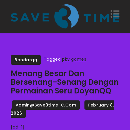
Skip
to
content
Langkah-langkah
Mengenal situs- situs judi online paling aman, dan
pasti bayar kemenangan member di indonesia.
Menang di Bandarqq
Secara Efektif
Tagged
pkv games
Bandarqq
Menang Besar Dan
Bersenang-Senang Dengan
Permainan Seru DoyanQQ
[ad_1]