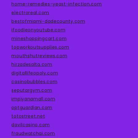
home-remedies-yeast-infection.com
electroreal.com
bestofmiami-dadecounty.com
ifoodieonyoutube.com
mineshoppingcart.com
topworkoutsupplies.com
mouthshutreviews.com
hirzadesalta.com
digitallifeopoly.com
casinobubbles.com
seputargym.com
impiyanamall.com
optguardian.com
totostreet.net
davilcasino.com
fraudwatchai.com