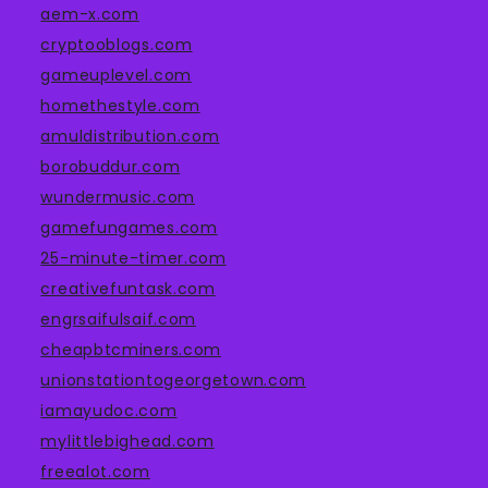
aem-x.com
cryptooblogs.com
gameuplevel.com
homethestyle.com
amuldistribution.com
borobuddur.com
wundermusic.com
gamefungames.com
25-minute-timer.com
creativefuntask.com
engrsaifulsaif.com
cheapbtcminers.com
unionstationtogeorgetown.com
iamayudoc.com
mylittlebighead.com
freealot.com