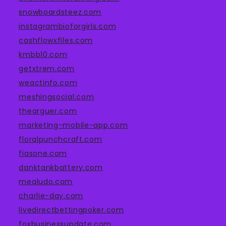
snowboardsteez.com
instagrambioforgirls.com
cashflowxfiles.com
kmbb10.com
getxtrem.com
weactinfo.com
meshingsocial.com
thearguer.com
marketing-mobile-app.com
floralpunchcraft.com
fiasone.com
danktankbattery.com
mealudo.com
charlie-day.com
livedirectbettingpoker.com
foxbusinessupdate.com