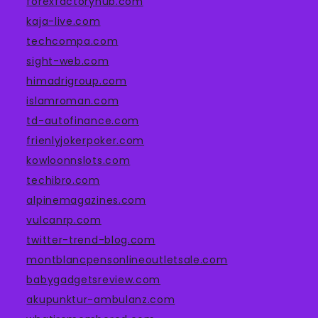
forexfactoryhub.com
kaja-live.com
techcompa.com
sight-web.com
himadrigroup.com
islamroman.com
td-autofinance.com
frienlyjokerpoker.com
kowloonnslots.com
techibro.com
alpinemagazines.com
vulcanrp.com
twitter-trend-blog.com
montblancpensonlineoutletsale.com
babygadgetsreview.com
akupunktur-ambulanz.com