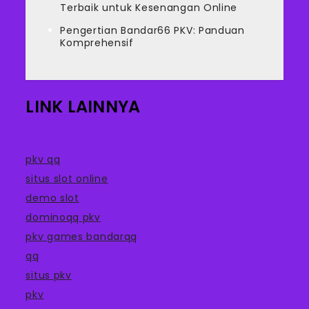
Terbaik untuk Kesenangan Online
Pengertian Bandar66 PKV: Panduan
Komprehensif
LINK LAINNYA
pkv qq
situs slot online
demo slot
dominoqq pkv
pkv games bandarqq
qq
situs pkv
pkv