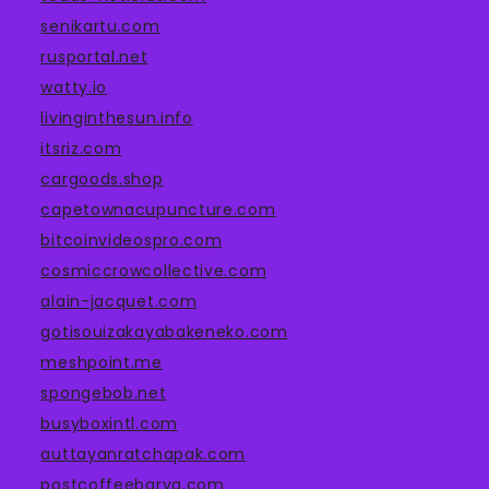
senikartu.com
rusportal.net
watty.io
livinginthesun.info
itsriz.com
cargoods.shop
capetownacupuncture.com
bitcoinvideospro.com
cosmiccrowcollective.com
alain-jacquet.com
gotisouizakayabakeneko.com
meshpoint.me
spongebob.net
busyboxintl.com
auttayanratchapak.com
postcoffeebarva.com