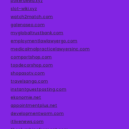
pokerdewa.xyz
slot-wiki.xyz
watch2match.com
galenaseo.com
myglobaltrustbank.com
employmentlawlawyergo.com
medicalmalpracticelawyersinc.com
comportshop.com
topdecorshop.com
shopasotv.com
travelsanga.com
instantguestposting.com
ekonomie.net
appointmentplus.net
developmentworm.com
itlivenews.com