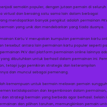
enjadi semakin populer, dengan jutaan pemain di seluruh
 virtual dan bersaing satu sama lain dalam berbagai
e yang mendapatkan banyak pengikut adalah permainan PKV
ermain yang unik dan mendebarkan yang tiada duanya.
rmainan Kartu V merupakan kumpulan permainan kartu onl
 tersebut antara lain permainan kartu populer seperti po
rmainan PKV dari platform permainan online lainnya ad
 yang dibutuhkan untuk berhasil dalam permainan ini. Pe
, tetapi juga pemikiran strategis dan keterampilan
annya dan muncul sebagai pemenang.
adalah kemampuan untuk bermain melawan pemain sunggu
 elemen ketidakpastian dan kegembiraan dalam permainan,
an strategi bermain yang berbeda agar berhasil. Selain i
ermainan dan pilihan taruhan, memungkinkan pemain unt