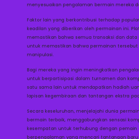
menyesuaikan pengalaman bermain mereka den
Faktor lain yang berkontribusi terhadap popul
keadilan yang diberikan oleh permainan ini. Pl
memastikan bahwa semua transaksi dan data 
untuk memastikan bahwa permainan tersebut a
manipulasi.
Bagi mereka yang ingin meningkatkan penga
untuk berpartisipasi dalam turnamen dan kom
satu sama lain untuk mendapatkan hadiah ua
lapisan kegembiraan dan tantangan ekstra p
Secara keseluruhan, menjelajahi dunia perm
bermain terbaik, menggabungkan sensasi kompe
kesempatan untuk terhubung dengan pemain da
berpengalaman yang mencari tantangan baru 