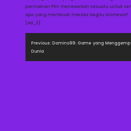
permainan PKV menawarkan sesuatu untuk sem
apa yang membuat mereka begitu istimewa?
[ad_2]
Post
Previous:
Domino99: Game yang Menggemp
Dunia
navigation