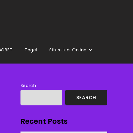
ktif
BOBET
Togel
Situs Judi Online
Search
SEARCH
Recent Posts