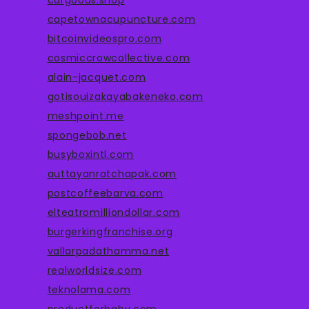
cargoods.shop
capetownacupuncture.com
bitcoinvideospro.com
cosmiccrowcollective.com
alain-jacquet.com
gotisouizakayabakeneko.com
meshpoint.me
spongebob.net
busyboxintl.com
auttayanratchapak.com
postcoffeebarva.com
elteatromilliondollar.com
burgerkingfranchise.org
vallarpadathamma.net
realworldsize.com
teknolama.com