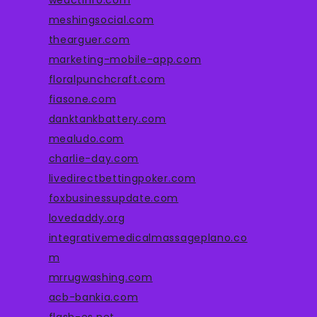
weactinfo.com
meshingsocial.com
thearguer.com
marketing-mobile-app.com
floralpunchcraft.com
fiasone.com
danktankbattery.com
mealudo.com
charlie-day.com
livedirectbettingpoker.com
foxbusinessupdate.com
lovedaddy.org
integrativemedicalmassageplano.co
m
mrrugwashing.com
acb-bankia.com