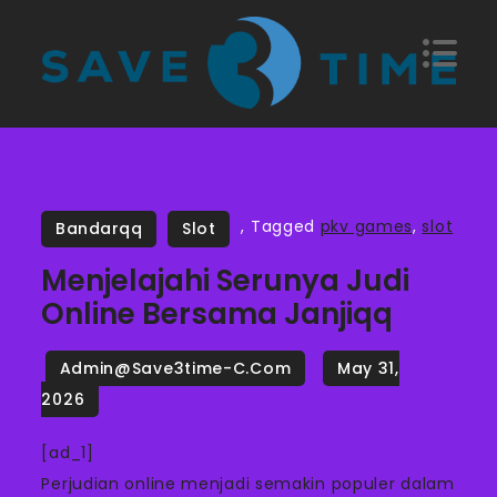
Skip
to
content
Langkah-langkah
Mengenal situs- situs judi online paling aman, dan
pasti bayar kemenangan member di indonesia.
Menang di Bandarqq
Secara Efektif
,
Tagged
pkv games
,
slot
Bandarqq
Slot
Menjelajahi Serunya Judi
Online Bersama Janjiqq
[ad_1]
Perjudian online menjadi semakin populer dalam