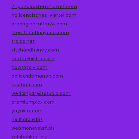
7hpizzaeasternmarket.com
hollaendisches-viertel.com
proengine-ultra24.com
lifewithoutlanyards.com
traida.net
kitchandhoney.com
metro-bistro.com
howtosolv.com
delicesdemanon.com
testboo.com
weddingdressstudio.com
premiumplox.com
yayosbk.com
neilhardie.biz
webmoneysurf.biz
kolohebluet.biz