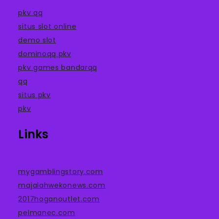
pkv qq
situs slot online
demo slot
dominoqq pkv
pkv games bandarqq
qq
situs pkv
pkv
Links
mygamblingstory.com
majalahwekonews.com
2017hoganoutlet.com
pelmanec.com