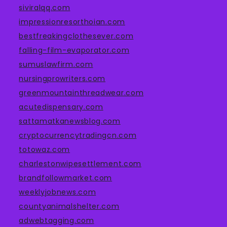
siviralqq.com
impressionresorthoian.com
bestfreakingclothesever.com
falling-film-evaporator.com
sumuslawfirm.com
nursingprowriters.com
greenmountainthreadwear.com
acutedispensary.com
sattamatkanewsblog.com
cryptocurrencytradingcn.com
totowaz.com
charlestonwipesettlement.com
brandfollowmarket.com
weeklyjobnews.com
countyanimalshelter.com
adwebtagging.com