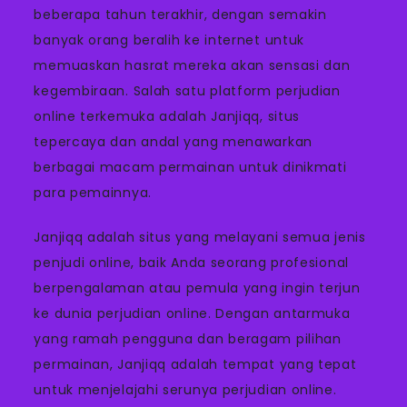
beberapa tahun terakhir, dengan semakin
banyak orang beralih ke internet untuk
memuaskan hasrat mereka akan sensasi dan
kegembiraan. Salah satu platform perjudian
online terkemuka adalah Janjiqq, situs
tepercaya dan andal yang menawarkan
berbagai macam permainan untuk dinikmati
para pemainnya.
Janjiqq adalah situs yang melayani semua jenis
penjudi online, baik Anda seorang profesional
berpengalaman atau pemula yang ingin terjun
ke dunia perjudian online. Dengan antarmuka
yang ramah pengguna dan beragam pilihan
permainan, Janjiqq adalah tempat yang tepat
untuk menjelajahi serunya perjudian online.