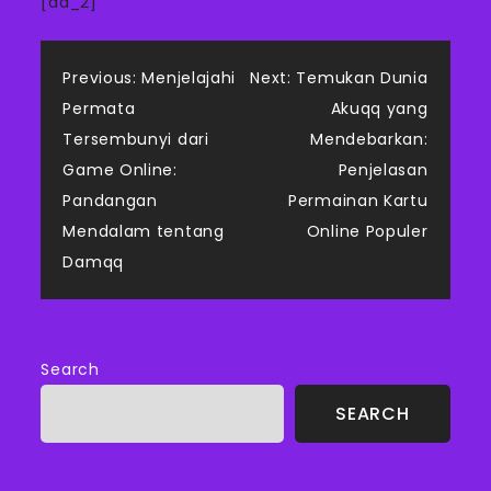
[ad_2]
Post
Previous:
Menjelajahi
Next:
Temukan Dunia
Permata
Akuqq ​​yang
navigation
Tersembunyi dari
Mendebarkan:
Game Online:
Penjelasan
Pandangan
Permainan Kartu
Mendalam tentang
Online Populer
Damqq
Search
SEARCH