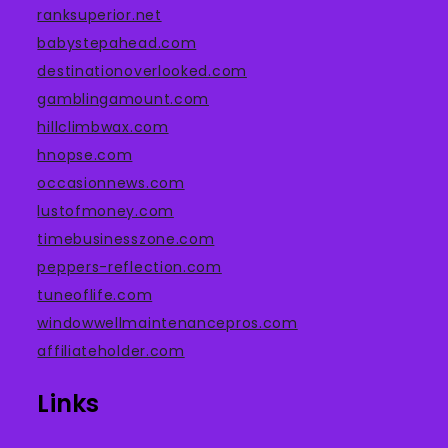
ranksuperior.net
babystepahead.com
destinationoverlooked.com
gamblingamount.com
hillclimbwax.com
hnopse.com
occasionnews.com
lustofmoney.com
timebusinesszone.com
peppers-reflection.com
tuneoflife.com
windowwellmaintenancepros.com
affiliateholder.com
Links