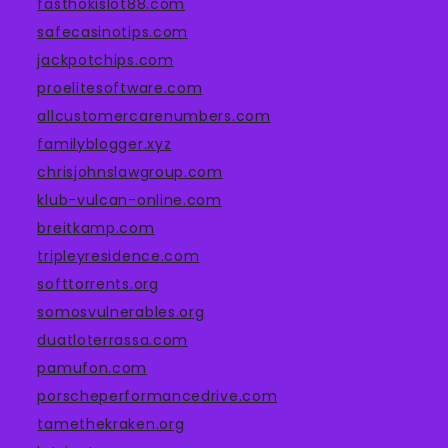
fasthokislot88.com
safecasinotips.com
jackpotchips.com
proelitesoftware.com
allcustomercarenumbers.com
familyblogger.xyz
chrisjohnslawgroup.com
klub-vulcan-online.com
breitkamp.com
tripleyresidence.com
softtorrents.org
somosvulnerables.org
duatloterrassa.com
pamufon.com
porscheperformancedrive.com
tamethekraken.org