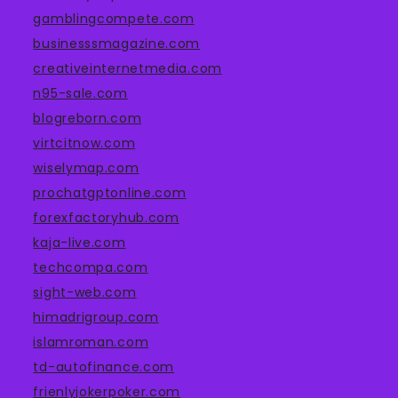
gamblingcompete.com
businesssmagazine.com
creativeinternetmedia.com
n95-sale.com
blogreborn.com
virtcitnow.com
wiselymap.com
prochatgptonline.com
forexfactoryhub.com
kaja-live.com
techcompa.com
sight-web.com
himadrigroup.com
islamroman.com
td-autofinance.com
frienlyjokerpoker.com