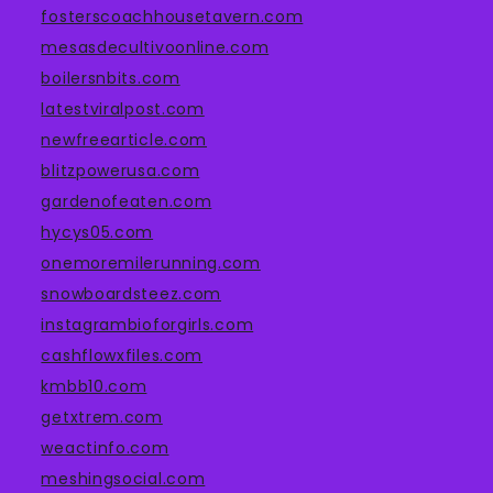
fosterscoachhousetavern.com
mesasdecultivoonline.com
boilersnbits.com
latestviralpost.com
newfreearticle.com
blitzpowerusa.com
gardenofeaten.com
hycys05.com
onemoremilerunning.com
snowboardsteez.com
instagrambioforgirls.com
cashflowxfiles.com
kmbb10.com
getxtrem.com
weactinfo.com
meshingsocial.com