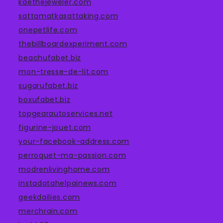
kaethejeweler.com
sattamatkasattaking.com
onepetlife.com
thebillboardexperiment.com
beachufabet.biz
mon-tresse-de-lit.com
sugarufabet.biz
boxufabet.biz
topgearautoservices.net
figurine-jouet.com
your-facebook-address.com
perroquet-ma-passion.com
modrenlivinghome.com
instadatahelpainews.com
geekdailies.com
merchrain.com