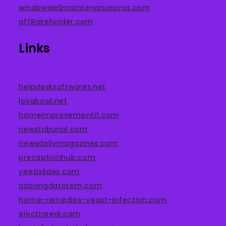
windowwellmaintenancepros.com
affiliateholder.com
Links
helpdesksoftwares.net
lovabowl.net
homeimprovementit.com
newstribunal.com
newsdailymagazines.com
preceptionhub.com
yeezislides.com
aobongdatotem.com
home-remedies-yeast-infection.com
electroreal.com