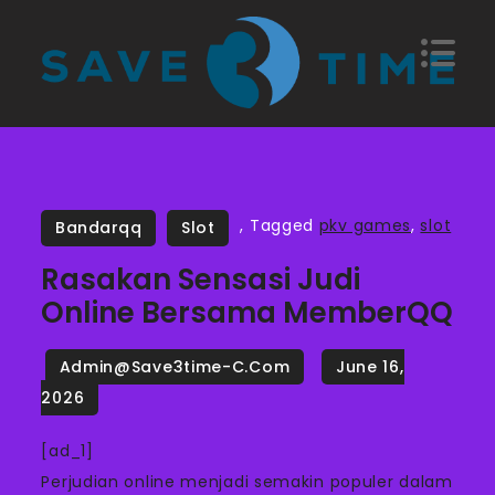
Skip
to
content
Langkah-langkah
Mengenal situs- situs judi online paling aman, dan
pasti bayar kemenangan member di indonesia.
Menang di Bandarqq
Secara Efektif
,
Tagged
pkv games
,
slot
Bandarqq
Slot
Rasakan Sensasi Judi
Online Bersama MemberQQ
[ad_1]
Perjudian online menjadi semakin populer dalam