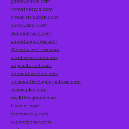
gameuplevel.com
homethestyle.com
amuldistribution.com
borobuddur.com
wundermusic.com
gamefungames.com
25-minute-timer.com
creativefuntask.com
engrsaifulsaif.com
cheapbtcminers.com
unionstationtogeorgetown.com
iamayudoc.com
mylittlebighead.com
freealot.com
asahiweekly.com
supercleanut.com