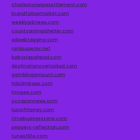
charlestonwipesettlement.com
brandfollowmarket.com
weeklyjobnews.com
countyanimalshelter.com
adwebtagging.com
ranksuperior.net
babystepahead.com
destinationoverlooked.com
gamblingamount.com
hillclimbwax.com
hnopse.com
occasionnews.com
lustofmoney.com
timebusinesszone.com
peppers-reflection.com
tuneoflife.com