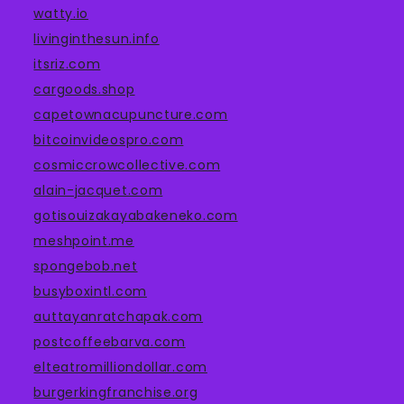
watty.io
livinginthesun.info
itsriz.com
cargoods.shop
capetownacupuncture.com
bitcoinvideospro.com
cosmiccrowcollective.com
alain-jacquet.com
gotisouizakayabakeneko.com
meshpoint.me
spongebob.net
busyboxintl.com
auttayanratchapak.com
postcoffeebarva.com
elteatromilliondollar.com
burgerkingfranchise.org