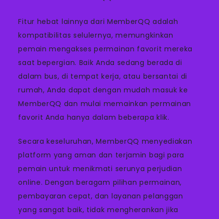
Fitur hebat lainnya dari MemberQQ adalah
kompatibilitas selulernya, memungkinkan
pemain mengakses permainan favorit mereka
saat bepergian. Baik Anda sedang berada di
dalam bus, di tempat kerja, atau bersantai di
rumah, Anda dapat dengan mudah masuk ke
MemberQQ dan mulai memainkan permainan
favorit Anda hanya dalam beberapa klik.
Secara keseluruhan, MemberQQ menyediakan
platform yang aman dan terjamin bagi para
pemain untuk menikmati serunya perjudian
online. Dengan beragam pilihan permainan,
pembayaran cepat, dan layanan pelanggan
yang sangat baik, tidak mengherankan jika