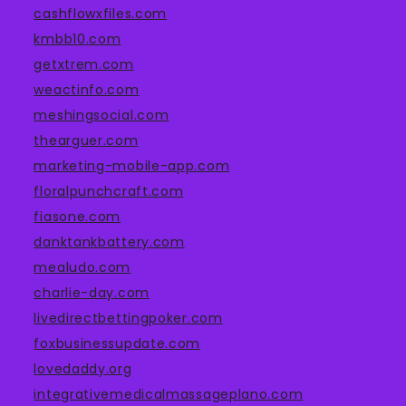
cashflowxfiles.com
kmbb10.com
getxtrem.com
weactinfo.com
meshingsocial.com
thearguer.com
marketing-mobile-app.com
floralpunchcraft.com
fiasone.com
danktankbattery.com
mealudo.com
charlie-day.com
livedirectbettingpoker.com
foxbusinessupdate.com
lovedaddy.org
integrativemedicalmassageplano.com